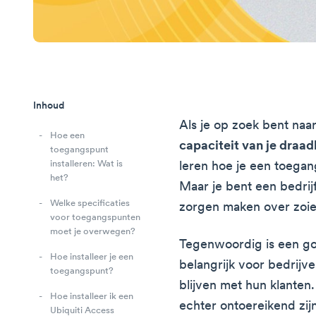
Inhoud
Als je op zoek bent na
Hoe een
capaciteit van je draad
toegangspunt
installeren: Wat is
leren hoe je een toegang
het?
Maar je bent een bedrij
Welke specificaties
zorgen maken over zoie
voor toegangspunten
moet je overwegen?
Tegenwoordig is een go
Hoe installeer je een
belangrijk voor bedrijv
toegangspunt?
blijven met hun klanten
Hoe installeer ik een
echter ontoereikend z
Ubiquiti Access