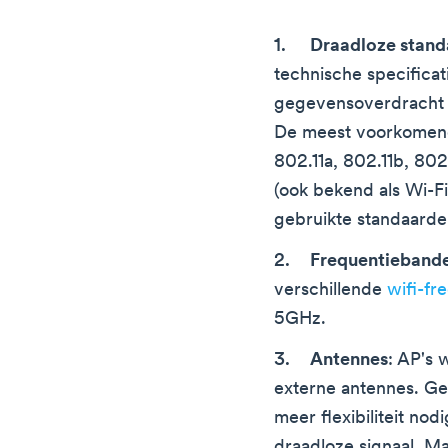
Draadloze stan
technische specifica
gegevensoverdracht 
De meest voorkomend
802.11a, 802.11b, 802
(ook bekend als Wi-Fi
gebruikte standaarde
Frequentieband
verschillende
wifi-fr
5GHz.
Antennes
: AP's 
externe antennes. Geb
meer flexibiliteit nod
draadloze signaal. 