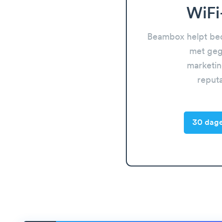
WiFi
Beambox helpt bed
met geg
marketin
reput
30 dage