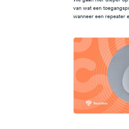
We gaan hier dieper op
van wat een toegangspun
wanneer een repeater ee