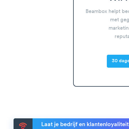
Beambox helpt bed
met geg
marketin
reput
30 dage
Laat je bedrijf en klantenloyalite