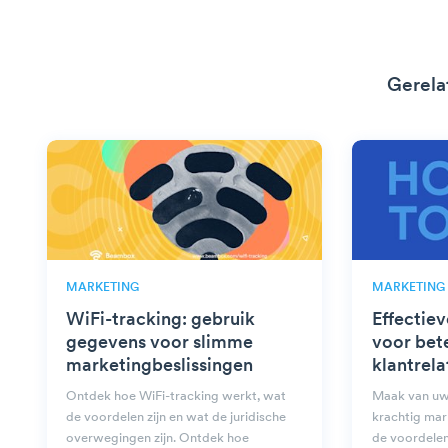
Gerela
MARKETING
MARKETING
WiFi-tracking: gebruik
Effectie
gegevens voor slimme
voor bet
marketingbeslissingen
klantrela
Ontdek hoe WiFi-tracking werkt, wat
Maak van uw
de voordelen zijn en wat de juridische
krachtig mar
overwegingen zijn. Ontdek hoe
de voordelen