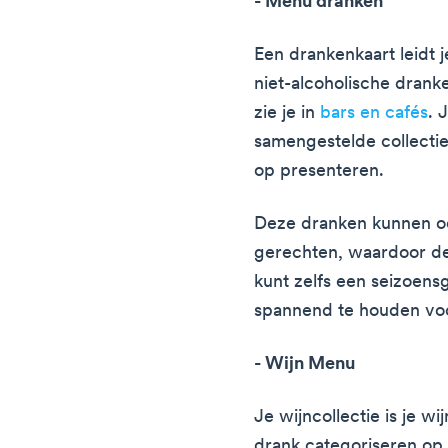
- Menu dranken
Een drankenkaart leidt j
niet-alcoholische drank
zie je in
bars en cafés
. 
samengestelde collectie
op presenteren.
Deze dranken kunnen o
gerechten, waardoor de
kunt zelfs een seizoe
spannend te houden voo
- Wijn Menu
Je wijncollectie is je w
drank categoriseren op b