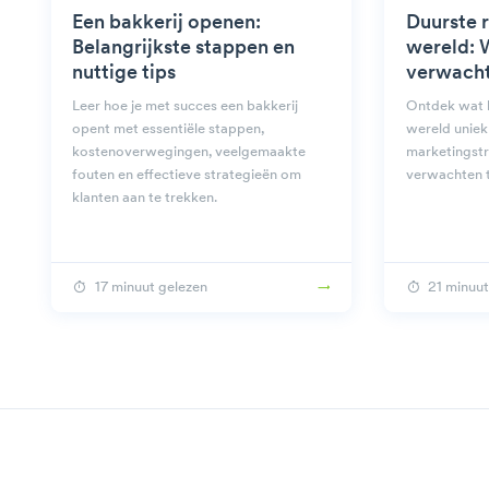
Een bakkerij openen:
Duurste r
Belangrijkste stappen en
wereld: 
nuttige tips
verwach
Leer hoe je met succes een bakkerij
Ontdek wat h
opent met essentiële stappen,
wereld uniek
kostenoverwegingen, veelgemaakte
marketingstr
fouten en effectieve strategieën om
verwachten t
klanten aan te trekken.
17 minuut gelezen
21 minuut