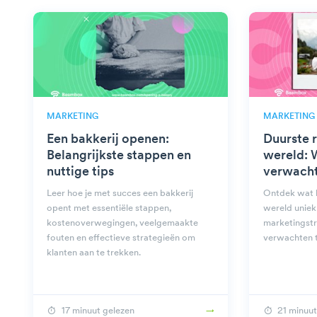
MARKETING
MARKETING
Een bakkerij openen:
Duurste r
Belangrijkste stappen en
wereld: 
nuttige tips
verwach
Leer hoe je met succes een bakkerij
Ontdek wat h
opent met essentiële stappen,
wereld uniek
kostenoverwegingen, veelgemaakte
marketingstr
fouten en effectieve strategieën om
verwachten t
klanten aan te trekken.
17 minuut gelezen
21 minuut