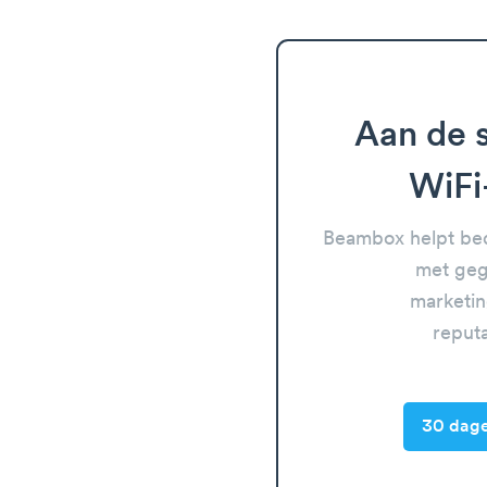
Aan de s
WiFi
Beambox helpt bed
met geg
marketin
reput
30 dage