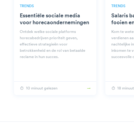
TRENDS
TRENDS
Essentiële sociale media
Salaris b
voor horecaondernemingen
fooien e
Ontdek welke sociale platforms
Kom te wete
horecabedrijven prioriteit geven,
verdienen aa
effectieve strategieën voor
nachtelijke i
betrokkenheid en de rol van betaalde
inkomen te 
reclame in hun succes.
succesvolle c
10 minuut gelezen
18 minuut