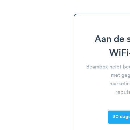
Aan de s
WiFi
Beambox helpt bed
met geg
marketin
reput
30 dage