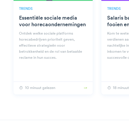
TRENDS
TRENDS
Essentiële sociale media
Salaris b
voor horecaondernemingen
fooien e
Ontdek welke sociale platforms
Kom te wete
horecabedrijven prioriteit geven,
verdienen aa
effectieve strategieën voor
nachtelijke i
betrokkenheid en de rol van betaalde
inkomen te 
reclame in hun succes.
succesvolle c
10 minuut gelezen
18 minuut