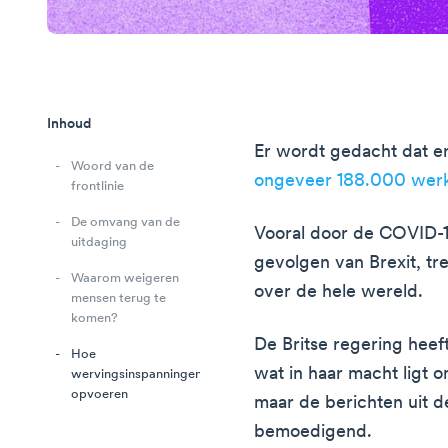
Inhoud
Er wordt gedacht dat e
Woord van de
ongeveer 188.000 wer
frontlinie
De omvang van de
Vooral door de COVID-
uitdaging
gevolgen van Brexit, tr
Waarom weigeren
over de hele wereld.
mensen terug te
komen?
De Britse regering heef
Hoe
wat in haar macht ligt o
wervingsinspanningen
opvoeren
maar de berichten uit de
bemoedigend.