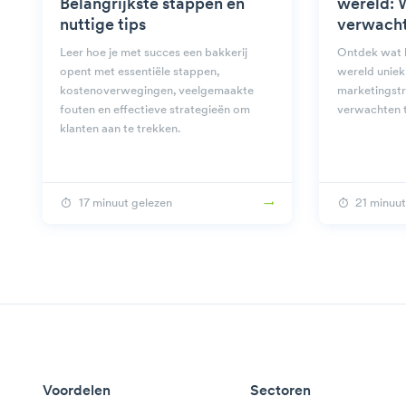
Belangrijkste stappen en
wereld: 
nuttige tips
verwach
Leer hoe je met succes een bakkerij
Ontdek wat h
opent met essentiële stappen,
wereld uniek
kostenoverwegingen, veelgemaakte
marketingstr
fouten en effectieve strategieën om
verwachten t
klanten aan te trekken.
17 minuut gelezen
21 minuut
Voordelen
Sectoren