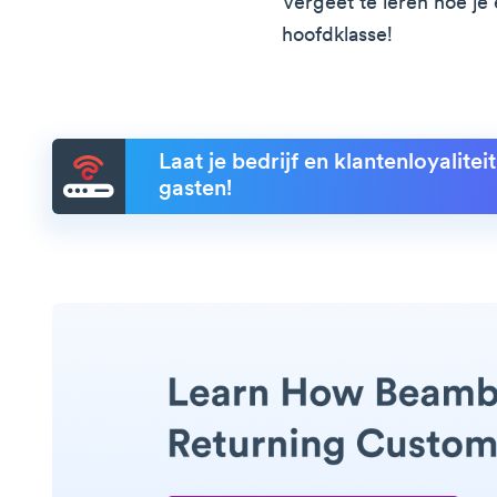
Vergeet te leren hoe je 
hoofdklasse!
Laat je bedrijf en klantenloyalite
gasten!