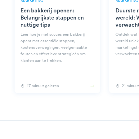
MARKETING
MARKETING
Een bakkerij openen:
Duurste r
Belangrijkste stappen en
wereld: 
nuttige tips
verwach
Leer hoe je met succes een bakkerij
Ontdek wat h
opent met essentiële stappen,
wereld uniek
kostenoverwegingen, veelgemaakte
marketingstr
fouten en effectieve strategieën om
verwachten t
klanten aan te trekken.
17 minuut gelezen
21 minuut