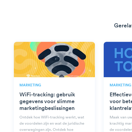
Gerela
MARKETING
MARKETING
WiFi-tracking: gebruik
Effectie
gegevens voor slimme
voor bet
marketingbeslissingen
klantrela
Ontdek hoe WiFi-tracking werkt, wat
Maak van uw
de voordelen zijn en wat de juridische
krachtig mar
overwegingen zijn. Ontdek hoe
de voordelen