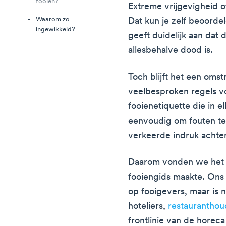
fooien?
Extreme vrijgevigheid o
Waarom zo
Dat kun je zelf beoorde
ingewikkeld?
geeft duidelijk aan dat
allesbehalve dood is.
Toch blijft het een om
veelbesproken regels vo
fooienetiquette die in e
eenvoudig om fouten te
verkeerde indruk achter
Daarom vonden we het h
fooiengids maakte. Ons 
op fooigevers, maar is n
hoteliers,
restauranthou
frontlinie van de hore