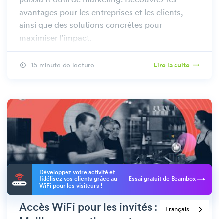
puissant outil de marketing. Découvrez les
avantages pour les entreprises et les clients,
ainsi que des solutions concrètes pour
maximiser l'impact.
15 minute de lecture
Lire la suite
Développez votre activité et
fidélisez vos clients grâce au
Essai gratuit de Beambox
WiFi pour les visiteurs !
MARKETING
Accès WiFi pour les invités :
Français