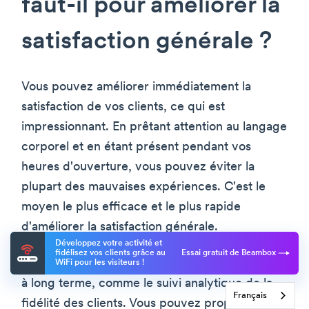
faut-il pour améliorer la
satisfaction générale ?
Vous pouvez améliorer immédiatement la
satisfaction de vos clients, ce qui est
impressionnant. En prêtant attention au langage
corporel et en étant présent pendant vos
heures d'ouverture, vous pouvez éviter la
plupart des mauvaises expériences. C'est le
moyen le plus efficace et le plus rapide
d'améliorer la satisfaction générale.
Développez votre activité et
fidélisez vos clients grâce au
Essai gratuit de Beambox
Bien entendu, vous aurez besoin de stratégies
WiFi pour les visiteurs !
à long terme, comme le suivi analytique de la
Français
fidélité des clients. Vous pouvez proposer des