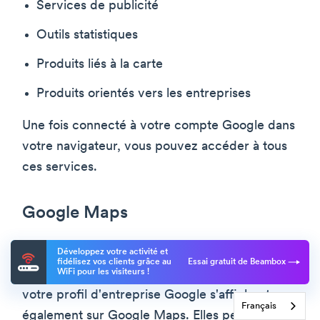
Services de publicité
Outils statistiques
Produits liés à la carte
Produits orientés vers les entreprises
Une fois connecté à votre compte Google dans
votre navigateur, vous pouvez accéder à tous
ces services.
Google Maps
Google Maps
offre de nombreux avantages
Développez votre activité et
fidélisez vos clients grâce au
Essai gratuit de Beambox
WiFi pour les visiteurs !
marketing aux entreprises. Les informations de
votre profil d'entreprise Google s'affichent
Français
également sur Google Maps. Elles permettent