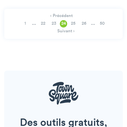
‹ Précédent
…
…
1
22
23
24
25
26
50
Suivant ›
Des outils gratuits,