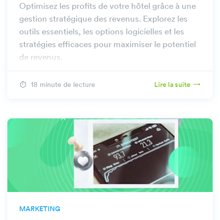
Optimisez les profits de votre hôtel grâce à une
gestion stratégique des revenus. Explorez les
outils essentiels, les options logicielles et les
stratégies efficaces pour maximiser le potentiel
de revenus.
18 minute de lecture
Lire la suite
MARKETING