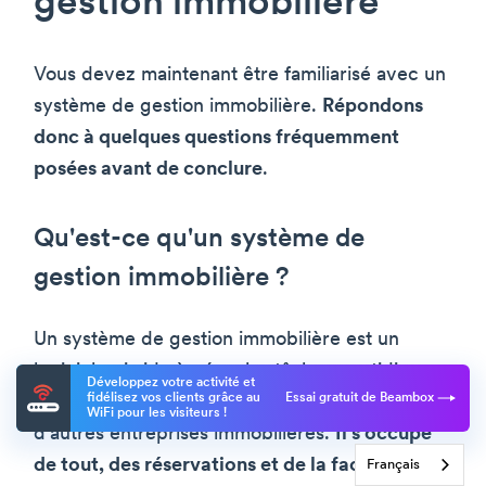
gestion immobilière
Vous devez maintenant être familiarisé avec un
système de gestion immobilière.
Répondons
donc à quelques questions fréquemment
posées avant de conclure
.
Qu'est-ce qu'un système de
gestion immobilière ?
Un système de gestion immobilière est un
logiciel qui aide à gérer les tâches quotidiennes
Développez votre activité et
fidélisez vos clients grâce au
Essai gratuit de Beambox
des hôtels, des locations de vacances et
WiFi pour les visiteurs !
d'autres entreprises immobilières.
Il s'occupe
de tout, des réservations et de la facturation à
Français