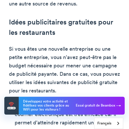
une autre source de revenus.
Idées publicitaires gratuites pour
les restaurants
Si vous êtes une nouvelle entreprise ou une
petite entreprise, vous n'avez peut-être pas le
budget nécessaire pour mener une campagne
de publicité payante. Dans ce cas, vous pouvez
utiliser les idées suivantes de publicité gratuite
pour les restaurants.
Développez votre activité et
Marketing par courriel Le marketing par
fidélisez vos clients grâce au
Essai gratuit de Beambox
WiFi pour les visiteurs !
courrier électronique est très efficace car il
permet d'atteindre rapidement un grand
Français