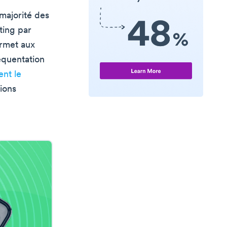
 majorité des
ting par
rmet aux
réquentation
ent le
ions