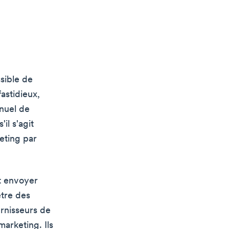
sible de
astidieux,
anuel de
il s'agit
eting par
nt envoyer
être des
urnisseurs de
arketing. Ils