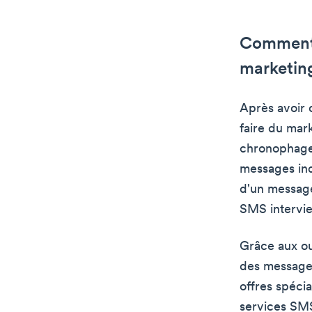
Comment l
marketin
Après avoir 
faire du mark
chronophage 
messages indi
d'un message
SMS intervien
Grâce aux ou
des messages
offres spéci
services SMS