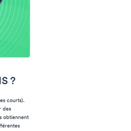
MS ?
es courts).
r des
es obtiennent
fférentes