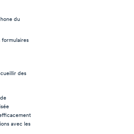
phone du
s formulaires
cueillir des
 de
isée
efficacement
ions avec les