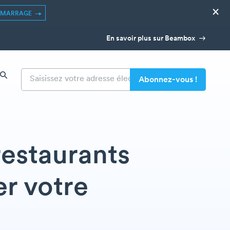
×
ÉMARRAGE
En savoir plus sur Beambox
restaurants
r votre