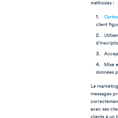
méthodes :
Cartes
client fig
Utilis
d'inscripti
Accep
Mise 
données p
Le marketing
messages pro
correctement
avec ses clie
clients à un 