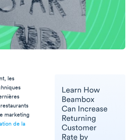
t, les
chniques
ernières
 restaurants
 Le marketing
ation de la