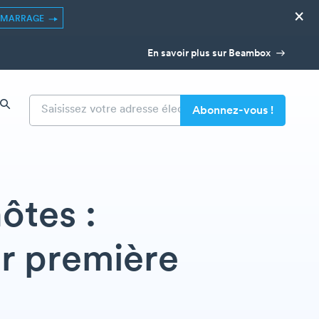
×
ÉMARRAGE
En savoir plus sur Beambox
ôtes :
ur première