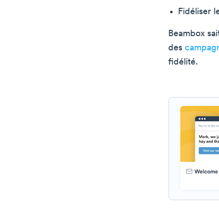
Fidéliser 
Beambox sait
des
campagn
fidélité.