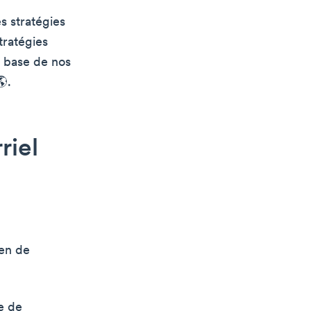
s stratégies
tratégies
a base de nos
.
riel
yen de
e de