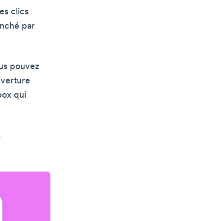
es clics
enché par
ous pouvez
uverture
box qui
.