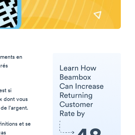
ements en
rrés
est si
ux dont vous
de l'argent.
nitions et se
cas