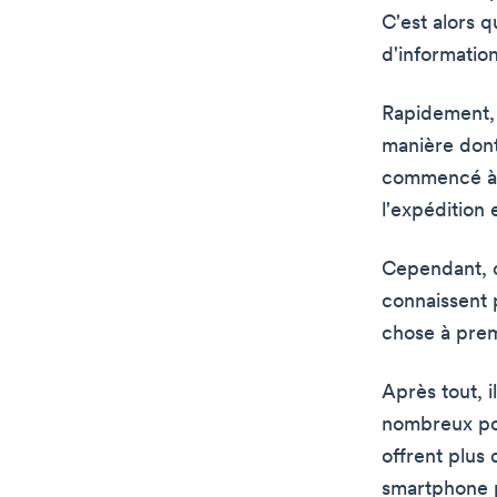
C'est alors 
d'information
Rapidement, 
manière dont
commencé à le
l'expédition 
Cependant, c
connaissent p
chose à prem
Après tout, i
nombreux poi
offrent plus
smartphone p