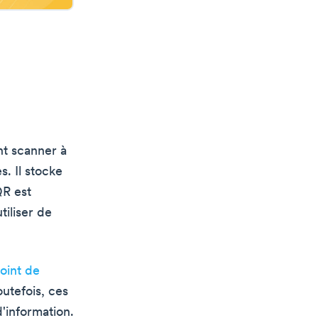
t scanner à
s. Il stocke
QR est
tiliser de
oint de
outefois, ces
'information.