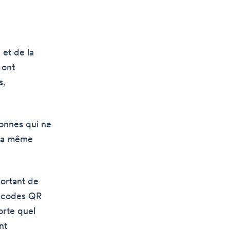
 et de la
 ont
s,
onnes qui ne
e la même
portant de
s codes QR
orte quel
nt