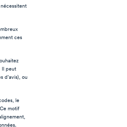
 nécessitent
ombreux
omment ces
ouhaitez
 Il peut
s d'avis), ou
codes, le
 Ce motif
alignement,
données.