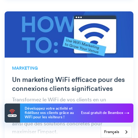
MARKETING
Un marketing WiFi efficace pour des
connexions clients significatives
Transformez le WiFi de vos clients en un
puissant outil de marketing. Découvrez les
Développez votre activité et
fidélisez vos clients grâce au
Essai gratuit de Beambox
avantages pour les entreprises et les clients,
WiFi pour les visiteurs !
ainsi que des solutions concrètes pour
maximiser l'impact.
Français