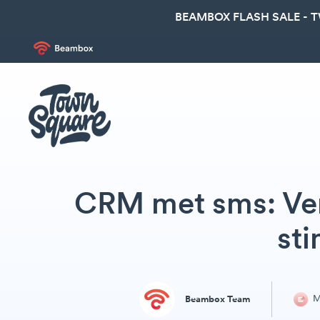
BEAMBOX FLASH SALE - 
CRM met sms: Ver
st
M
Beambox Team