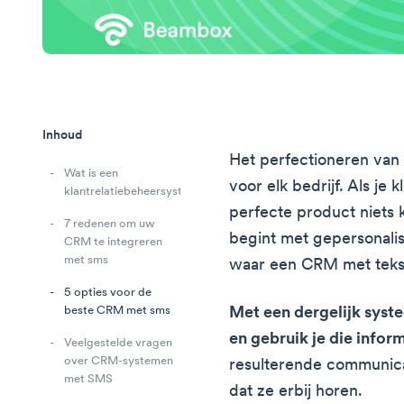
Inhoud
Het perfectioneren van k
Wat is een
voor elk bedrijf. Als je 
klantrelatiebeheersysteem?
perfecte product niets 
7 redenen om uw
begint met gepersonali
CRM te integreren
met sms
waar een CRM met tekst
5 opties voor de
Met een dergelijk syste
beste CRM met sms
en gebruik je die inform
Veelgestelde vragen
over CRM-systemen
resulterende communicat
met SMS
dat ze erbij horen.