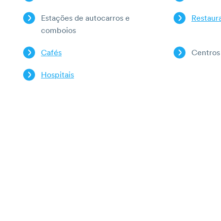
Estações de autocarros e
Restaur
comboios
Cafés
Centros
Hospitais