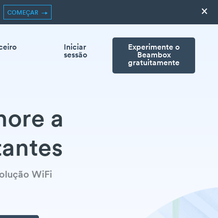
×
COMEÇAR
ceiro
Iniciar
Experimente o
sessão
Beambox
gratuitamente
hore a
tantes
solução WiFi