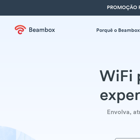
PROMOÇÃO R
Porquê o Beambox
WiFi 
exper
Envolva, at