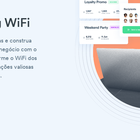
g WiFi
as e construa
u negócio com o
rme o WiFi dos
ações valiosas
.