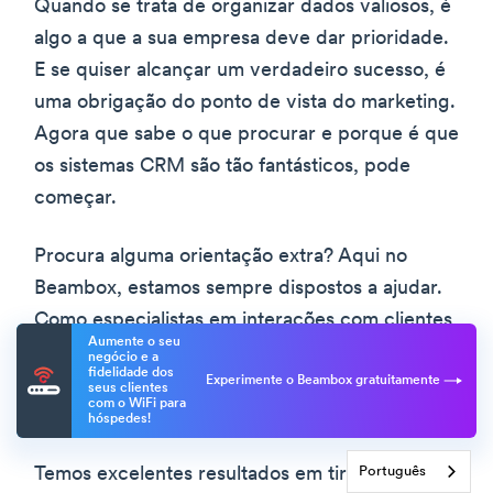
Quando se trata de organizar dados valiosos, é
algo a que a sua empresa deve dar prioridade.
E se quiser alcançar um verdadeiro sucesso, é
uma obrigação do ponto de vista do marketing.
Agora que sabe o que procurar e porque é que
os sistemas CRM são tão fantásticos, pode
começar.
Procura alguma orientação extra? Aqui no
Beambox, estamos sempre dispostos a ajudar.
Como especialistas em interações com clientes
Aumente o seu
e marketing, podemos ajudar a iniciar a sua
negócio e a
fidelidade dos
Experimente o Beambox gratuitamente
jornada para o sucesso. Contrate-nos e vamos
seus clientes
com o WiFi para
dar os seguintes passos juntos.
hóspedes!
Português
Temos excelentes resultados em tirar o máximo