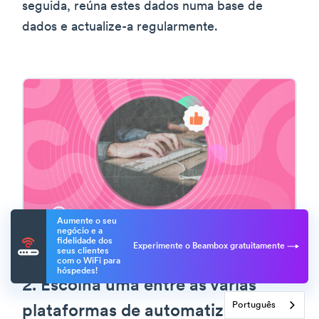
seguida, reúna estes dados numa base de
dados e actualize-a regularmente.
Aumente o seu
negócio e a
fidelidade dos
Experimente o Beambox gratuitamente
seus clientes
com o WiFi para
hóspedes!
2. Escolha uma entre as várias
Português
plataformas de automatização de