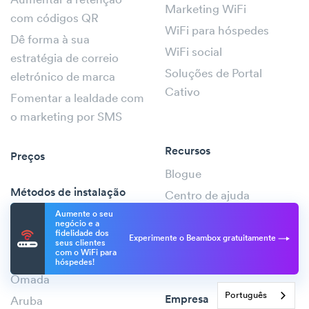
Aumentar a retenção
Marketing WiFi
com códigos QR
WiFi para hóspedes
Dê forma à sua
WiFi social
estratégia de correio
Soluções de Portal
eletrónico de marca
Cativo
Fomentar a lealdade com
o marketing por SMS
Recursos
Preços
Blogue
Métodos de instalação
Centro de ajuda
Beambox Plug & Play
Aumente o seu
Revendedores
negócio e a
fidelidade dos
UniFi
Referência da API
Experimente o Beambox gratuitamente
seus clientes
com o WiFi para
Meraki
Mapa do sítio
hóspedes!
Omada
Português
Empresa
Aruba