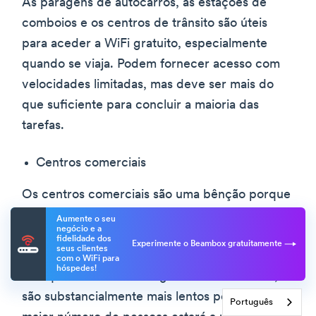
As paragens de autocarros, as estações de
comboios e os centros de trânsito são úteis
para aceder a WiFi gratuito, especialmente
quando se viaja. Podem fornecer acesso com
velocidades limitadas, mas deve ser mais do
que suficiente para concluir a maioria das
tarefas.
Centros comerciais
Os centros comerciais são uma bênção porque
são um centro de WiFi gratuito. Estes
Aumente o seu
negócio e a
estabelecimentos querem que os clientes
fidelidade dos
Experimente o Beambox gratuitamente
seus clientes
fiquem o máximo de tempo possível, e é por
com o WiFi para
hóspedes!
isso que fornecem WiFi gratuito. No entanto,
são substancialmente mais lentos porque um
Português