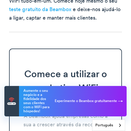
WiFi tudo-em-um. Comece hoje mesmo o seu
teste gratuito da Beambox
e deixe-nos ajudá-lo
a ligar, captar e manter mais clientes.
Comece a utilizar o
marketing WiFi
Aumente o seu
negócio e a
fidelidade dos
gratuito
Experimente o Beambox gratuitamente
seus clientes
com o WiFi para
hóspedes!
A Beambox ajuda empresas como a
sua a crescer através da recolha de
Português