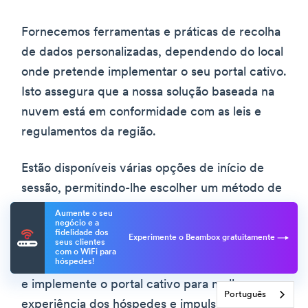
Fornecemos ferramentas e práticas de recolha
de dados personalizadas, dependendo do local
onde pretende implementar o seu portal cativo.
Isto assegura que a nossa solução baseada na
nuvem está em conformidade com as leis e
regulamentos da região.
Estão disponíveis várias opções de início de
sessão, permitindo-lhe escolher um método de
autenticação que satisfaça as suas
Aumente o seu
negócio e a
necessidades específicas.
fidelidade dos
Experimente o Beambox gratuitamente
seus clientes
com o WiFi para
hóspedes!
Faça uma parceria com o Beambox hoje mesmo
e implemente o portal cativo para melhorar a
Português
experiência dos hóspedes e impulsionar o