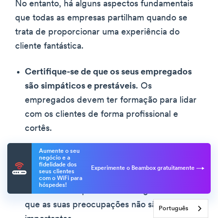
No entanto, há alguns aspectos fundamentais
que todas as empresas partilham quando se
trata de proporcionar uma experiência do
cliente fantástica.
Certifique-se de que os seus empregados
são simpáticos e prestáveis
. Os
empregados devem ter formação para lidar
com os clientes de forma profissional e
cortês.
Certifique-se de que dispõe de sistemas
Aumente o seu
negócio e a
para que os problemas possam ser
fidelidade dos
Experimente o Beambox gratuitamente
seus clientes
rapidamente resolvidos
. Os clientes nunca
com o WiFi para
hóspedes!
devem sentir que estão a ser ignorados ou
que as suas preocupações não são
Português