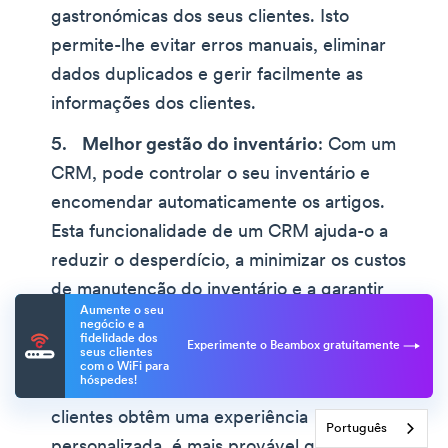
gastronómicas dos seus clientes. Isto
permite-lhe evitar erros manuais, eliminar
dados duplicados e gerir facilmente as
informações dos clientes.
Melhor gestão do inventário
: Com um
CRM, pode controlar o seu inventário e
encomendar automaticamente os artigos.
Esta funcionalidade de um CRM ajuda-o a
reduzir o desperdício, a minimizar os custos
de manutenção do inventário e a garantir
Aumente o seu
que o seu restaurante tem sempre os
negócio e a
fidelidade dos
ingredientes necessários em stock.
Experimente o Beambox gratuitamente
seus clientes
com o WiFi para
hóspedes!
Aumento da receita
: Quando os seus
clientes obtêm uma experiência
Português
personalizada, é mais provável que se