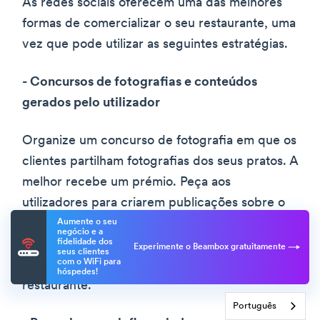
As redes sociais oferecem uma das melhores
formas de comercializar o seu restaurante, uma
vez que pode utilizar as seguintes estratégias.
- Concursos de fotografias e conteúdos
gerados pelo utilizador
Organize um concurso de fotografia em que os
clientes partilham fotografias dos seus pratos. A
melhor recebe um prémio. Peça aos
utilizadores para criarem publicações sobre o
seu restaurante e utilizarem hashtags
Aumente o seu
negócio e a
específicas. Aquele que receber mais gostos
fidelidade dos
Experimente o Beambox gratuitamente
seus clientes
com o WiFi para
recebe descontos exclusivos do seu
hóspedes!
restaurante.
Português