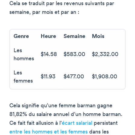
Cela se traduit par les revenus suivants par
semaine, par mois et par an :
Genre
Heure
Semaine
Mois
Ann
Les
$14.58
$583.00
$2,332.00
$27
hommes
Les
$11.93
$477.00
$1,908.00
$22
femmes
Cela signifie qu'une femme barman gagne
81,82% du salaire annuel d'un homme barman.
Ce fait fait allusion à l'
écart salarial
persistant
entre les hommes et les femmes
dans les