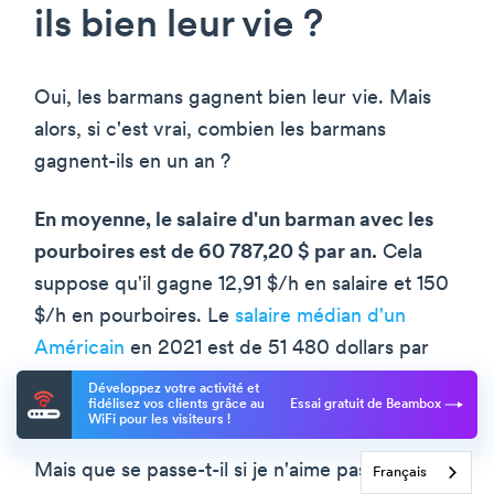
ils bien leur vie ?
Oui, les barmans gagnent bien leur vie. Mais
alors, si c'est vrai, combien les barmans
gagnent-ils en un an ?
En moyenne, le salaire d'un barman avec les
pourboires est de 60 787,20 $ par an.
Cela
suppose qu'il gagne 12,91 $/h en salaire et 150
$/h en pourboires. Le
salaire médian d'un
Américain
en 2021 est de 51 480 dollars par
an, ce qui signifie que tout montant supérieur
Développez votre activité et
fidélisez vos clients grâce au
Essai gratuit de Beambox
est un excellent salaire moyen.
WiFi pour les visiteurs !
Mais que se passe-t-il si je n'aime pas les gens
Français