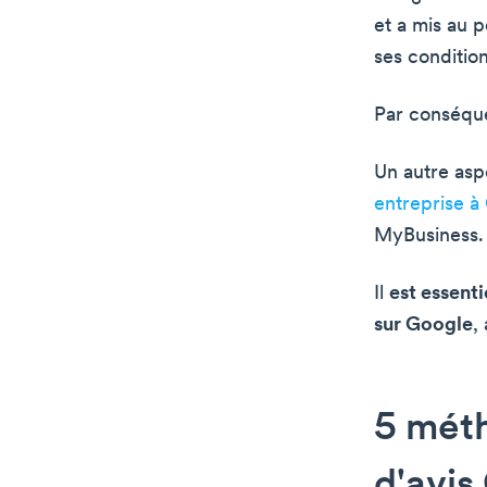
et a mis au p
ses condition
Par conséque
Un autre asp
entreprise 
MyBusiness.
Il
est essent
sur Google
,
5 méth
d'avis