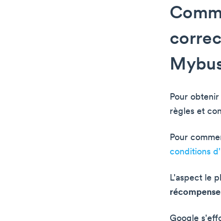
Comme
correc
Mybus
Pour obtenir
règles et co
Pour commenc
conditions d'
L'aspect le p
récompenses 
Google s'effo