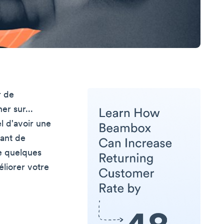
r de
er sur...
el d'avoir une
tant de
te quelques
liorer votre