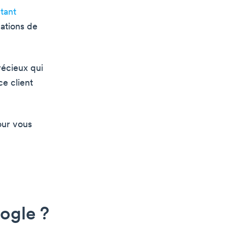
tant
ations de
récieux qui
ce client
our vous
ogle ?