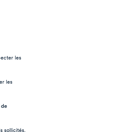
ecter les
r les
 de
 sollicités,