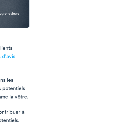
lients
s d'avis
ns les
 potentiels
mme la vôtre.
contribuer à
tentiels.