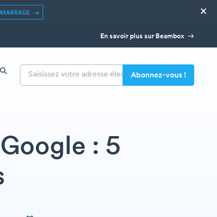
×
ÉMARRAGE
En savoir plus sur Beambox
Google : 5
s