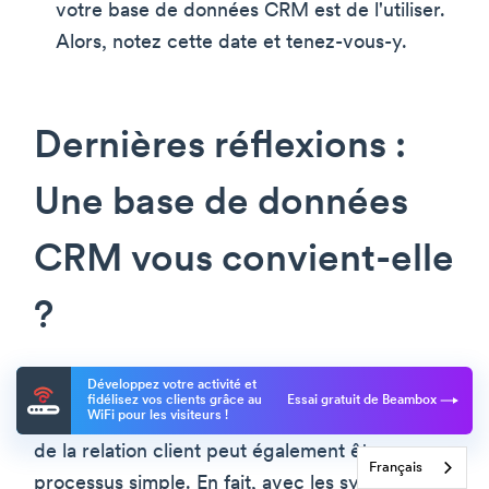
votre base de données CRM est de l'utiliser.
Alors, notez cette date et tenez-vous-y.
Dernières réflexions :
Une base de données
CRM vous convient-elle
?
Développez votre activité et
Il est facile de voir à quel point une base de
fidélisez vos clients grâce au
Essai gratuit de Beambox
WiFi pour les visiteurs !
données CRM peut être bénéfique. La gestion
de la relation client peut également être un
Français
processus simple. En fait, avec les systèmes