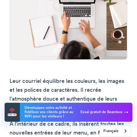
Leur courriel équilibre les couleurs, les images
et les polices de caractères. Il recrée
l'atmosphère douce et authentique de leurs
sites.
Développez votre activité et
fidélisez vos clients grâce au
Essai gratuit de Beambox
WiFi pour les visiteurs !
À l'intérieur de ce cadre, ils insèrent toutes les
Français
nouvelles entrées de leur menu, en fournissant