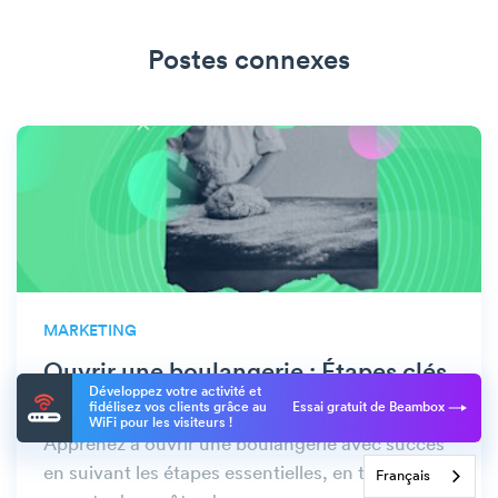
Postes connexes
MARKETING
Ouvrir une boulangerie : Étapes clés
Développez votre activité et
et conseils utiles
fidélisez vos clients grâce au
Essai gratuit de Beambox
WiFi pour les visiteurs !
Apprenez à ouvrir une boulangerie avec succès
en suivant les étapes essentielles, en tenant
Français