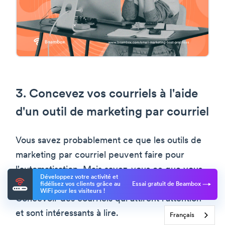
3. Concevez vos courriels à l'aide
d'un outil de marketing par courriel
Vous savez probablement ce que les outils de
marketing par courriel peuvent faire pour
l'automatisation. Mais savez-vous ce que vous
Développez votre activité et
pouvez faire d'autre avec ces outils ?
fidélisez vos clients grâce au
Essai gratuit de Beambox
WiFi pour les visiteurs !
Concevoir des courriels qui attirent l'attention
et sont intéressants à lire.
Français