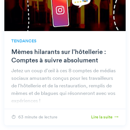
TENDANCES
Mèmes hilarants sur l'hôtellerie :
Comptes à suivre absolument
Jetez un coup d'œil à ces 8 comptes de médias
sociaux amusants conçus pour les travailleurs
de l'hôtellerie et de la restauration, remplis de
mèmes et de blagues qui résonneront avec vos
expériences !
63 minute de lecture
Lire la suite