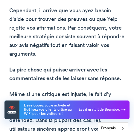
Cependant, il arrive que vous ayez besoin
d'aide pour trouver des preuves ou que Yelp
rejette vos affirmations. Par conséquent, votre
meilleure stratégie consiste souvent à répondre
aux avis négatifs tout en faisant valoir vos
arguments.
La pire chose qui puisse arriver avec les
commentaires est de les laisser sans réponse.
Même si une critique est injuste, le fait d'y
répondre montre clairement que vous vous
Développez votre activité et
fidélisez vos clients grâce au
Essai gratuit de Beambox
souciez de votre entreprise et que vous la
WiFi pour les visiteurs !
défendez. Dans la plupart des cas, les
Français
utilisateurs sincères apprécieront vos efforts