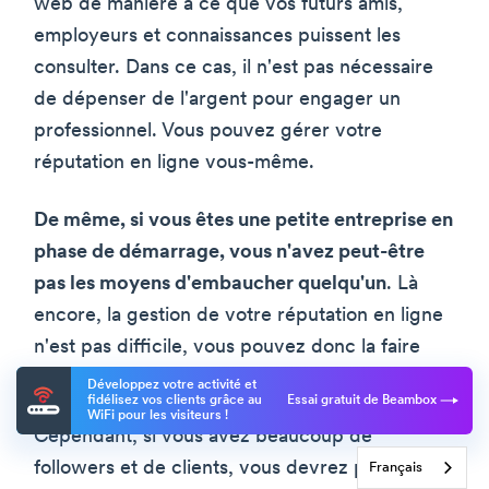
web de manière à ce que vos futurs amis,
employeurs et connaissances puissent les
consulter. Dans ce cas, il n'est pas nécessaire
de dépenser de l'argent pour engager un
professionnel. Vous pouvez gérer votre
réputation en ligne vous-même.
De même, si vous êtes une petite entreprise en
phase de démarrage, vous n'avez peut-être
pas les moyens d'embaucher quelqu'un
. Là
encore, la gestion de votre réputation en ligne
n'est pas difficile, vous pouvez donc la faire
vous-même.
Développez votre activité et
fidélisez vos clients grâce au
Essai gratuit de Beambox
WiFi pour les visiteurs !
Cependant, si vous avez beaucoup de
followers et de clients, vous devrez peut-être
Français