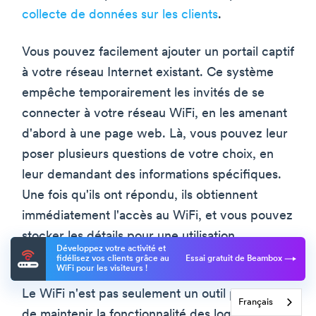
collecte de données sur les clients
.
Vous pouvez facilement ajouter un portail captif
à votre réseau Internet existant. Ce système
empêche temporairement les invités de se
connecter à votre réseau WiFi, en les amenant
d'abord à une page web. Là, vous pouvez leur
poser plusieurs questions de votre choix, en
leur demandant des informations spécifiques.
Une fois qu'ils ont répondu, ils obtiennent
immédiatement l'accès au WiFi, et vous pouvez
stocker les détails pour une utilisation
Développez votre activité et
ultérieure.
fidélisez vos clients grâce au
Essai gratuit de Beambox
WiFi pour les visiteurs !
Le WiFi n'est pas seulement un outil permettant
Français
de maintenir la fonctionnalité des logiciels et la