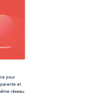
ire pour
sparente et
 même réseau.