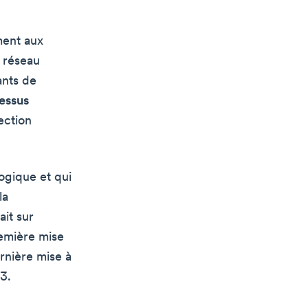
ment aux
e réseau
ants de
essus
ection
ogique et qui
la
ait sur
remière mise
rnière mise à
A3.