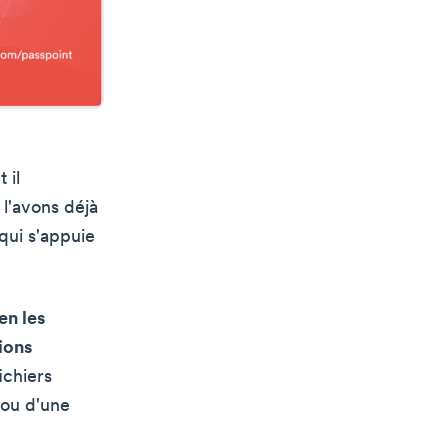
 il
l'avons déjà
qui s'appuie
en les
ions
ichiers
 ou d'une