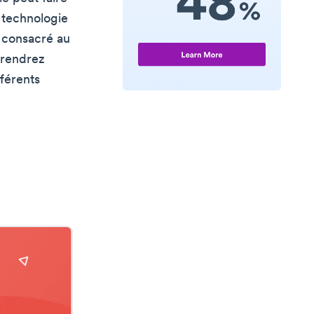
e technologie
t consacré au
prendrez
férents