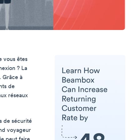
e vous êtes
nexion ? La
. Grâce à
ants de
aux réseaux
s de sécurité
and voyageur
e peut faire