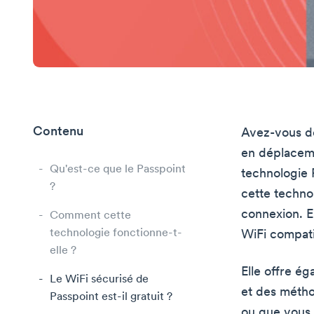
Contenu
Avez-vous dé
en déplaceme
Qu'est-ce que le Passpoint
technologie 
?
cette technol
connexion. E
Comment cette
technologie fonctionne-t-
WiFi compatib
elle ?
Elle offre é
Le WiFi sécurisé de
et des métho
Passpoint est-il gratuit ?
ou que vous 