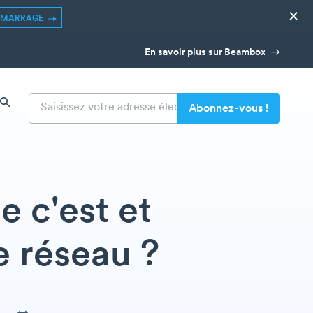
×
ÉMARRAGE
En savoir plus sur Beambox
e c'est et
e réseau ?