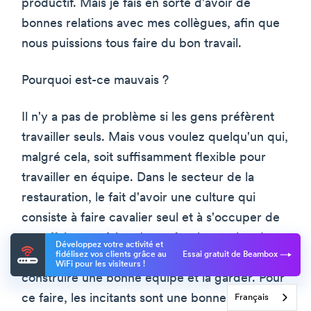
productif. Mais je fais en sorte d'avoir de
bonnes relations avec mes collègues, afin que
nous puissions tous faire du bon travail.
Pourquoi est-ce mauvais ?
Il n'y a pas de problème si les gens préfèrent
travailler seuls. Mais vous voulez quelqu'un qui,
malgré cela, soit suffisamment flexible pour
travailler en équipe. Dans le secteur de la
restauration, le fait d'avoir une culture qui
consiste à faire cavalier seul et à s'occuper de
ses affaires ne fait qu'accroître la rotation du
Développez votre activité et
fidélisez vos clients grâce au
Essai gratuit de Beambox
personnel. C'est aussi une raison pour
WiFi pour les visiteurs !
construire une bonne équipe et la garder. Pour
ce faire, les incitants sont une bonne stratégie.
Français