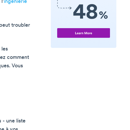
l'
ingénierie
eut troubler
 les
ndrez comment
ques. Vous
- une liste
ne à vos