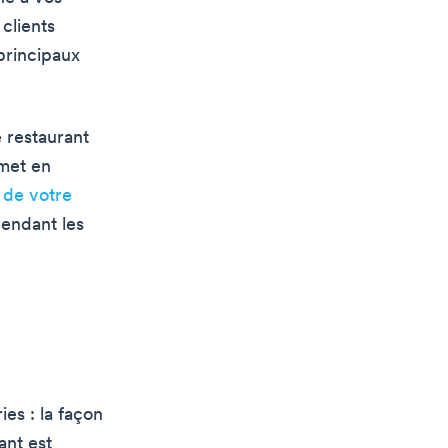
 clients
principaux
e restaurant
 met en
 de votre
pendant les
es : la façon
ant est