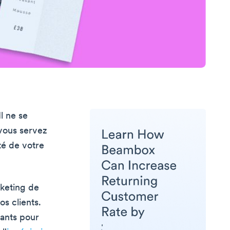
l ne se
 vous servez
té de votre
keting de
os clients.
yants pour