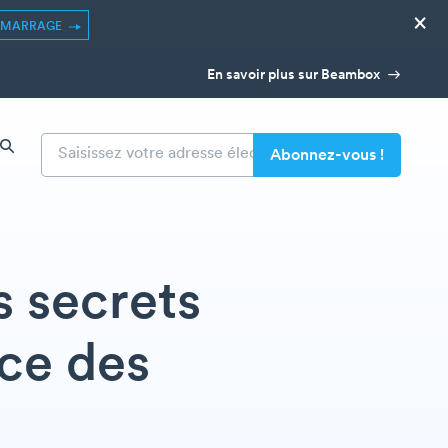
×
ÉMARRAGE
En savoir plus sur Beambox
s secrets
ace des