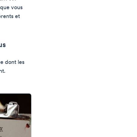
 que vous
rents et
us
e dont les
nt.