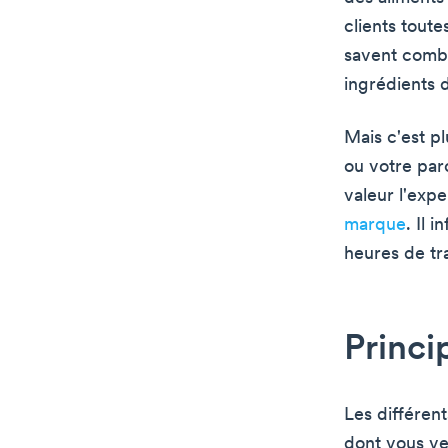
clients toute
savent combi
ingrédients d
Mais c'est pl
ou votre parc
valeur l'expe
marque
. Il 
heures de tra
Princi
Les différen
dont vous ve