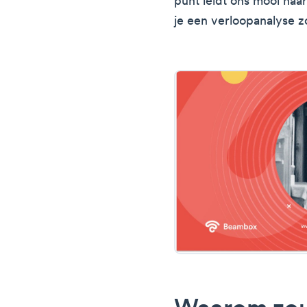
punt leidt ons mooi na
je een verloopanalyse 