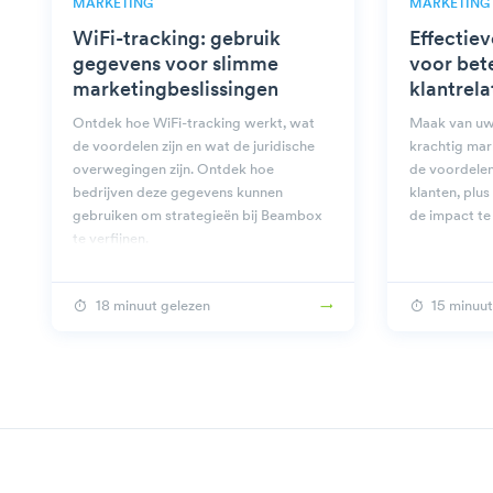
MARKETING
MARKETING
WiFi-tracking: gebruik
Effectie
gegevens voor slimme
voor bet
marketingbeslissingen
klantrela
Ontdek hoe WiFi-tracking werkt, wat
Maak van uw
de voordelen zijn en wat de juridische
krachtig mar
overwegingen zijn. Ontdek hoe
de voordelen
bedrijven deze gegevens kunnen
klanten, plu
gebruiken om strategieën bij Beambox
de impact te
te verfijnen.
18 minuut gelezen
15 minuut