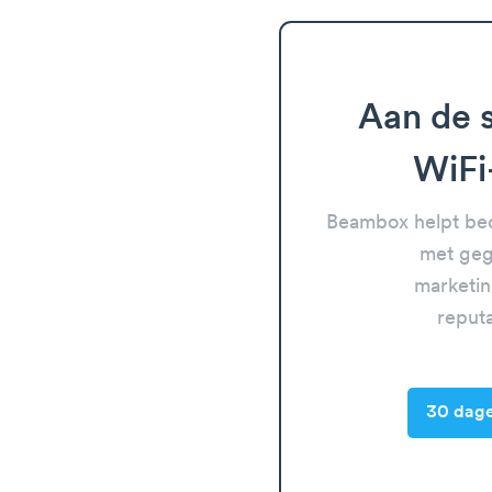
Aan de s
WiFi
Beambox helpt bed
met geg
marketin
reput
30 dage