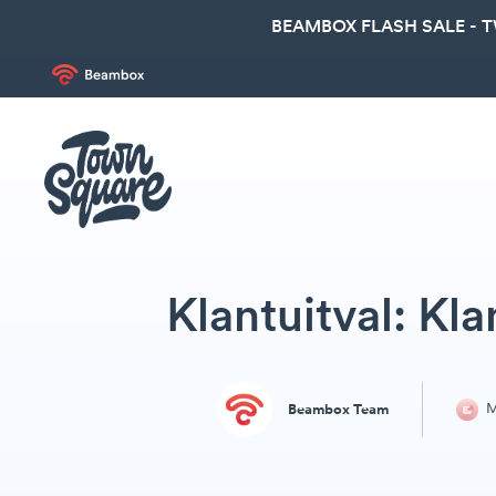
BEAMBOX FLASH SALE - 
Klantuitval: Kl
M
Beambox Team