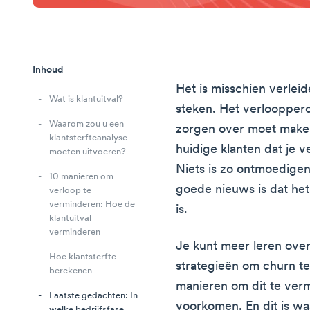
Inhoud
Het is misschien verleid
Wat is klantuitval?
steken. Het verloopperce
Waarom zou u een
zorgen over moet maken
klantsterfteanalyse
huidige klanten dat je v
moeten uitvoeren?
Niets is zo ontmoedigend
10 manieren om
goede nieuws is dat het
verloop te
verminderen: Hoe de
is.
klantuitval
verminderen
Je kunt meer leren ove
Hoe klantsterfte
strategieën om churn te 
berekenen
manieren om dit te verm
Laatste gedachten: In
voorkomen. En dit is wa
welke bedrijfsfase