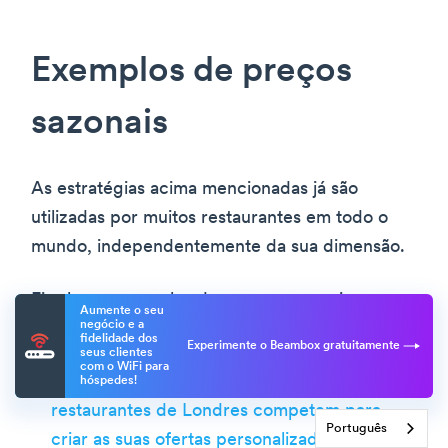
Exemplos de preços
sazonais
As estratégias acima mencionadas já são
utilizadas por muitos restaurantes em todo o
mundo, independentemente da sua dimensão.
Eis alguns exemplos de preços sazonais,
Aumente o seu
negócio e a
baseados nas estratégias acima mencionadas
fidelidade dos
Experimente o Beambox gratuitamente
seus clientes
com o WiFi para
Durante a popular Maratona de Londres,
os
hóspedes!
restaurantes de Londres competem para
Português
criar as suas ofertas personalizadas
.