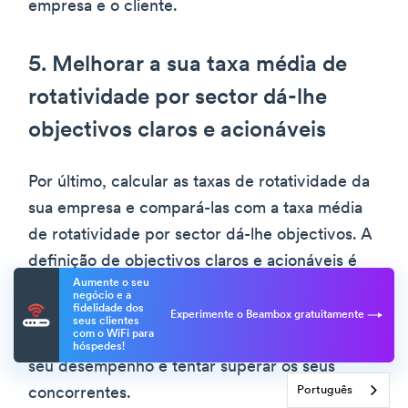
empresa e o cliente.
5. Melhorar a sua taxa média de
rotatividade por sector dá-lhe
objectivos claros e acionáveis
Por último, calcular as taxas de rotatividade da
sua empresa e compará-las com a taxa média
de rotatividade por sector dá-lhe objectivos. A
definição de objectivos claros e acionáveis é
Aumente o seu
uma das melhores formas de ter sucesso nos
negócio e a
fidelidade dos
negócios. As taxas médias de rotatividade por
Experimente o Beambox gratuitamente
seus clientes
com o WiFi para
sector fornecem uma referência para medir o
hóspedes!
seu desempenho e tentar superar os seus
Português
concorrentes.