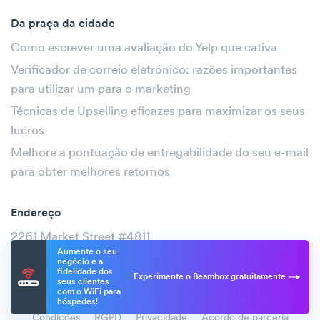
Da praça da cidade
Como escrever uma avaliação do Yelp que cativa
Verificador de correio eletrónico: razões importantes
para utilizar um para o marketing
Técnicas de Upselling eficazes para maximizar os seus
lucros
Melhore a pontuação de entregabilidade do seu e-mail
para obter melhores retornos
Endereço
2261 Market Street #4811
Aumente o seu
São Francisco, CA 94114
negócio e a
fidelidade dos
Experimente o Beambox gratuitamente
seus clientes
com o WiFi para
hóspedes!
Condições
RGPD
Privacidade
Acordo de parceria